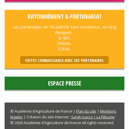
RAYONNEMENT & PARTENARIAT
Les partenaires de l’Académie sont nombreux, au rang
desquels :
la 4AF,
l’AEHA,
l’UEAA.
FAITES CONNAISSANCE AVEC SES PARTENAIRES
ESPACE PRESSE
© Académie d'Agriculture de France |
Plan du site
|
Mentions
légales
| Création du site Internet :
Sarah Isacco | La Flibuste
© 2026 Académie d'Agriculture de France All rights reserved.