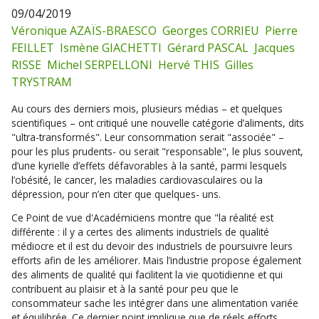
09/04/2019
Véronique AZAÏS-BRAESCO
Georges CORRIEU
Pierre
FEILLET
Ismène GIACHETTI
Gérard PASCAL
Jacques
RISSE
Michel SERPELLONI
Hervé THIS
Gilles
TRYSTRAM
Au cours des derniers mois, plusieurs médias – et quelques
scientifiques – ont critiqué une nouvelle catégorie d’aliments, dits
"ultra-transformés". Leur consommation serait "associée" –
pour les plus prudents- ou serait "responsable", le plus souvent,
d’une kyrielle d’effets défavorables à la santé, parmi lesquels
l’obésité, le cancer, les maladies cardiovasculaires ou la
dépression, pour n’en citer que quelques- uns.
Ce Point de vue d'Académiciens montre que "la réalité est
différente : il y a certes des aliments industriels de qualité
médiocre et il est du devoir des industriels de poursuivre leurs
efforts afin de les améliorer. Mais l’industrie propose également
des aliments de qualité qui facilitent la vie quotidienne et qui
contribuent au plaisir et à la santé pour peu que le
consommateur sache les intégrer dans une alimentation variée
et équilibrée. Ce dernier point implique que de réels efforts