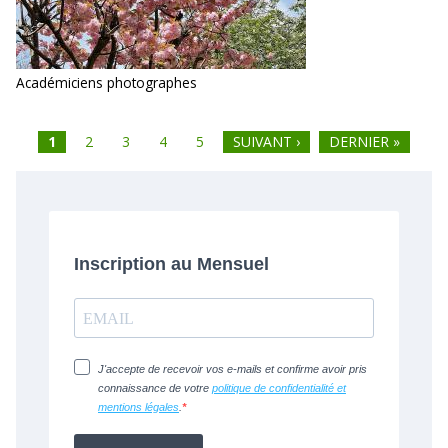
Académiciens photographes
1
2
3
4
5
SUIVANT ›
DERNIER »