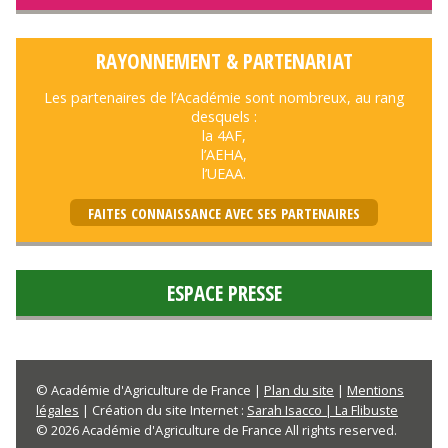
RAYONNEMENT & PARTENARIAT
Les partenaires de l’Académie sont nombreux, au rang
desquels :
la 4AF,
l’AEHA,
l’UEAA.
FAITES CONNAISSANCE AVEC SES PARTENAIRES
ESPACE PRESSE
© Académie d'Agriculture de France |
Plan du site
|
Mentions
légales
| Création du site Internet :
Sarah Isacco | La Flibuste
© 2026 Académie d'Agriculture de France All rights reserved.