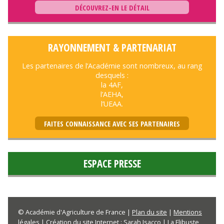
DÉCOUVREZ-EN LE DÉTAIL
RAYONNEMENT & PARTENARIAT
Les partenaires de l’Académie sont nombreux, au rang
desquels :
la 4AF,
l’AEHA,
l’UEAA.
FAITES CONNAISSANCE AVEC SES PARTENAIRES
ESPACE PRESSE
© Académie d'Agriculture de France |
Plan du site
|
Mentions
légales
| Création du site Internet :
Sarah Isacco | La Flibuste