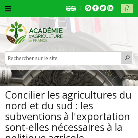
Aller au contenu principal
English
RSS
Facebook
Twitter
Linkedin
ACCÈS
presentation
MEMB
Accueil
L'académie
L'académie
Activités
Recherc
Activités
Membres
Membres
Prix et médailles
Publications
Prix et médailles
Vous êtes ici
Concilier les agricultures du
Fonds documentaire
Publications
nord et du sud : les
Contact et venue
Fonds documentaire
subventions à l'exportation
Contact et venue
sont-elles nécessaires à la
politique agricole