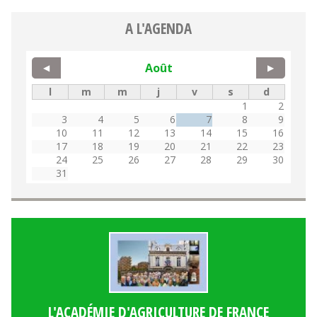
A L'AGENDA
Août
◀
▶
l
m
m
j
v
s
d
1
2
3
4
5
6
7
8
9
10
11
12
13
14
15
16
17
18
19
20
21
22
23
24
25
26
27
28
29
30
31
L'ACADÉMIE D'AGRICULTURE DE FRANCE