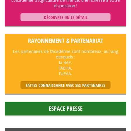
L'Académie d'Agriculture de France, une richesse à votre
disposition !
DÉCOUVREZ-EN LE DÉTAIL
RAYONNEMENT & PARTENARIAT
Les partenaires de l’Académie sont nombreux, au rang
desquels :
la 4AF,
l’AEHA,
l’UEAA.
FAITES CONNAISSANCE AVEC SES PARTENAIRES
ESPACE PRESSE