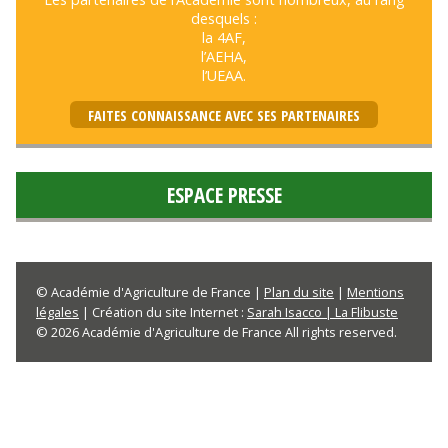
desquels :
la 4AF,
l’AEHA,
l’UEAA.
FAITES CONNAISSANCE AVEC SES PARTENAIRES
ESPACE PRESSE
© Académie d'Agriculture de France |
Plan du site
|
Mentions
légales
| Création du site Internet :
Sarah Isacco | La Flibuste
© 2026 Académie d'Agriculture de France All rights reserved.