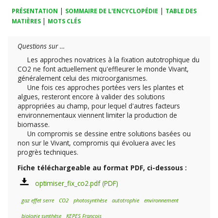
|
|
PRÉSENTATION
SOMMAIRE DE L'ENCYCLOPÉDIE
TABLE DES
|
MATIÈRES
MOTS CLÉS
Questions sur …
Les approches novatrices à la fixation autotrophique du
CO2 ne font actuellement qu'effleurer le monde Vivant,
généralement celui des microorganismes.
Une fois ces approches portées vers les plantes et
algues, resteront encore à valider des solutions
appropriées au champ, pour lequel d'autres facteurs
environnementaux viennent limiter la production de
biomasse.
Un compromis se dessine entre solutions basées ou
non sur le Vivant, compromis qui évoluera avec les
progrès techniques.
Fiche téléchargeable au format PDF, ci-dessous :
optimiser_fix_co2.pdf
gaz effet serre
CO2
photosynthèse
autotrophie
environnement
biologie synthèse
KEPES François