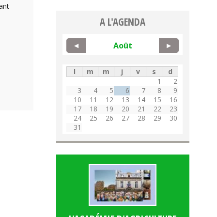
ant
A L'AGENDA
Août
◀
▶
l
m
m
j
v
s
d
1
2
3
4
5
6
7
8
9
10
11
12
13
14
15
16
17
18
19
20
21
22
23
24
25
26
27
28
29
30
31