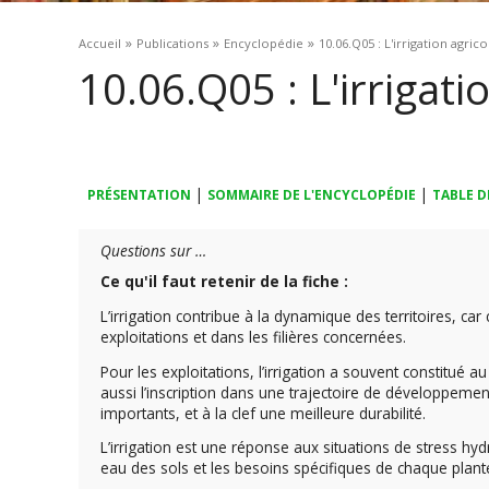
Vous êtes ici
»
»
»
Accueil
Publications
Encyclopédie
10.06.Q05 : L'irrigation agric
10.06.Q05 : L'irrigati
|
|
PRÉSENTATION
SOMMAIRE DE L'ENCYCLOPÉDIE
TABLE D
Questions sur …
Ce qu'il faut retenir de la fiche :
L’irrigation contribue à la dynamique des territoires, car
exploitations et dans les filières concernées.
Pour les exploitations, l’irrigation a souvent constitué a
aussi l’inscription dans une trajectoire de développemen
importants, et à la clef une meilleure durabilité.
L’irrigation est une réponse aux situations de stress hydr
eau des sols et les besoins spécifiques de chaque plant