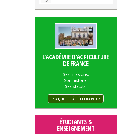
31
L'ACADÉMIE D'AGRICULTURE
DE FRANCE
Ses missions.
Son histoire.
Ses statuts.
PLAQUETTE À TÉLÉCHARGER
ÉTUDIANTS &
ENSEIGNEMENT