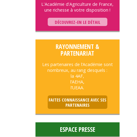
L'Académie d'Agriculture de France,
une richesse à votre disposition !
DÉCOUVREZ-EN LE DÉTAIL
RAYONNEMENT &
PARTENARIAT
Les partenaires de l’Académie sont
nombreux, au rang desquels :
la 4AF,
l’AEHA,
l’UEAA.
FAITES CONNAISSANCE AVEC SES
PARTENAIRES
ESPACE PRESSE