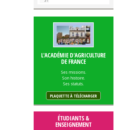
31
L'ACADÉMIE D'AGRICULTURE
DE FRANCE
Ses missions.
Son histoire.
Ses statuts.
PLAQUETTE À TÉLÉCHARGER
ÉTUDIANTS &
ENSEIGNEMENT