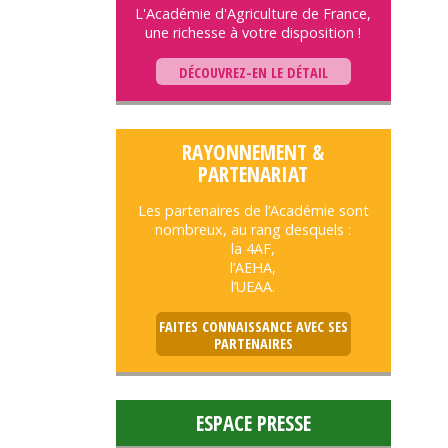
L'Académie d'Agriculture de France,
une richesse à votre disposition !
DÉCOUVREZ-EN LE DÉTAIL
RAYONNEMENT &
PARTENARIAT
Les partenaires de l’Académie sont
nombreux, au rang desquels :
la 4AF,
l’AEHA,
l’UEAA.
FAITES CONNAISSANCE AVEC SES
PARTENAIRES
ESPACE PRESSE