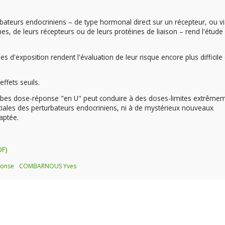
bateurs endocriniens – de type hormonal direct sur un récepteur, ou v
s, de leurs récepteurs ou de leurs protéines de liaison – rend l'étude 
ues d'exposition rendent l'évaluation de leur risque encore plus difficile 
effets seuils.
rbes dose-réponse "en U" peut conduire à des doses-limites extrême
ciales des perturbateurs endocriniens, ni à de mystérieux nouveaux
daptée.
ponse
COMBARNOUS Yves