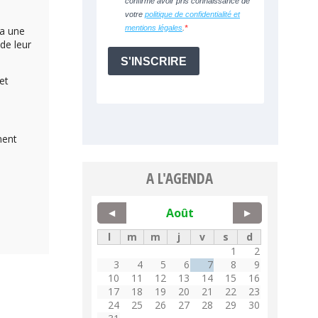
ia une
de leur
et
ment
A L'AGENDA
Août
◀
▶
l
m
m
j
v
s
d
1
2
3
4
5
6
7
8
9
10
11
12
13
14
15
16
17
18
19
20
21
22
23
24
25
26
27
28
29
30