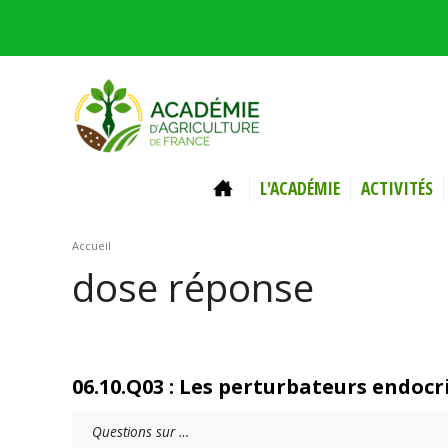
Aller au contenu principal
ACCUEIL
L'ACADÉMIE
ACTIVITÉS
Vous êtes ici
Accueil
dose réponse
06.10.Q03 : Les perturbateurs endocr
Questions sur …