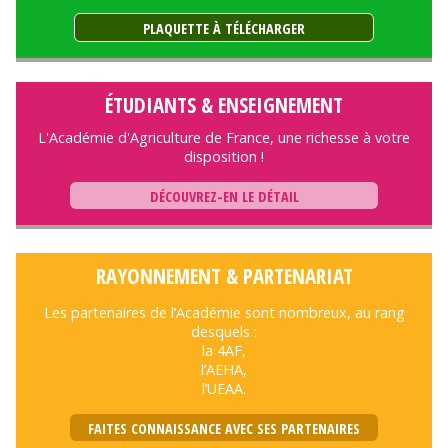
PLAQUETTE À TÉLÉCHARGER
ÉTUDIANTS & ENSEIGNEMENT
L'Académie d'Agriculture de France, une richesse à votre
disposition !
DÉCOUVREZ-EN LE DÉTAIL
RAYONNEMENT & PARTENARIAT
Les partenaires de l’Académie sont nombreux, au rang
desquels :
la 4AF,
l’AEHA,
l’UEAA.
FAITES CONNAISSANCE AVEC SES PARTENAIRES