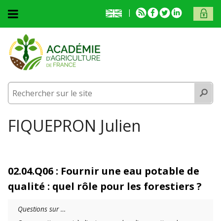
Aller au contenu principal
English
RSS
Facebook
Twitter
Linkedin
ACCÈS
presentation
MEMB
Accueil
L'académie
L'académie
Activités
Recherc
Activités
Membres
Membres
Prix et médailles
Vous êtes ici
FIQUEPRON Julien
Publications
Prix et médailles
Fonds documentaire
Publications
02.04.Q06 : Fournir une eau potable de
Contact et venue
Fonds documentaire
qualité : quel rôle pour les forestiers ?
Contact et venue
Questions sur …