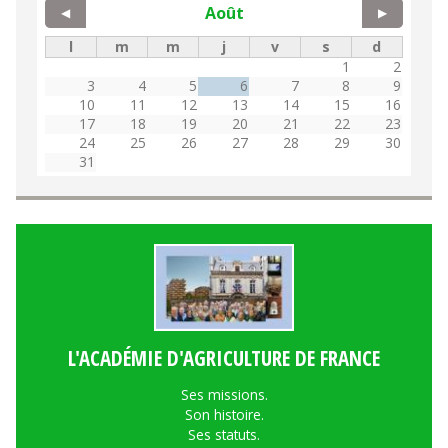
Août
◀
▶
l
m
m
j
v
s
d
1
2
3
4
5
6
7
8
9
10
11
12
13
14
15
16
17
18
19
20
21
22
23
24
25
26
27
28
29
30
31
L'ACADÉMIE D'AGRICULTURE DE FRANCE
Ses missions.
Son histoire.
Ses statuts.