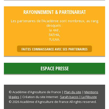
RAYONNEMENT & PARTENARIAT
Les partenaires de l’Académie sont nombreux, au rang
desquels :
la 4AF,
l’AEHA,
l’UEAA.
FAITES CONNAISSANCE AVEC SES PARTENAIRES
ESPACE PRESSE
© Académie d'Agriculture de France |
Plan du site
|
Mentions
légales
| Création du site Internet :
Sarah Isacco | La Flibuste
© 2026 Académie d'Agriculture de France All rights reserved.