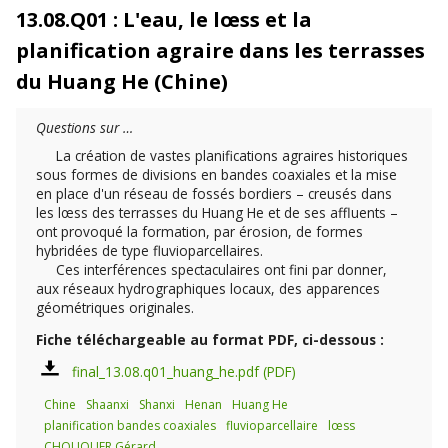
13.08.Q01 : L'eau, le lœss et la
planification agraire dans les terrasses
du Huang He (Chine)
Questions sur …
La création de vastes planifications agraires historiques
sous formes de divisions en bandes coaxiales et la mise
en place d'un réseau de fossés bordiers – creusés dans
les lœss des terrasses du Huang He et de ses affluents –
ont provoqué la formation, par érosion, de formes
hybridées de type fluvioparcellaires.
Ces interférences spectaculaires ont fini par donner,
aux réseaux hydrographiques locaux, des apparences
géométriques originales.
Fiche téléchargeable au format PDF, ci-dessous :
final_13.08.q01_huang_he.pdf
Chine
Shaanxi
Shanxi
Henan
Huang He
planification bandes coaxiales
fluvioparcellaire
lœss
CHOUQUER Gérard