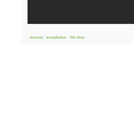
émulsion
émulsification
THIS Hervé