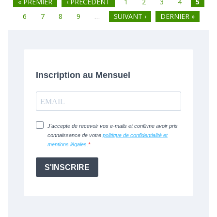
« PREMIER
‹ PRÉCÉDENT
1
2
3
4
5
Pages
6
7
8
9
…
SUIVANT ›
DERNIER »