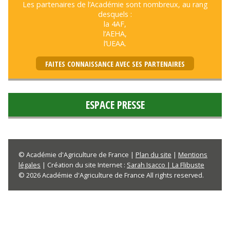
Les partenaires de l’Académie sont nombreux, au rang
desquels :
la 4AF,
l’AEHA,
l’UEAA.
FAITES CONNAISSANCE AVEC SES PARTENAIRES
ESPACE PRESSE
© Académie d'Agriculture de France |
Plan du site
|
Mentions
légales
| Création du site Internet :
Sarah Isacco | La Flibuste
© 2026 Académie d'Agriculture de France All rights reserved.