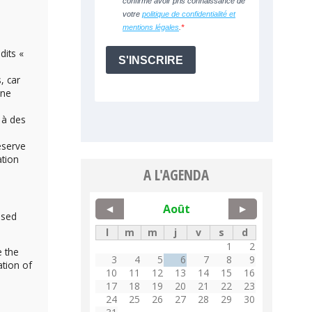
dits «
, car
une
 à des
éserve
ation
A L'AGENDA
Août
◀
▶
ssed
l
m
m
j
v
s
d
1
2
e the
3
4
5
6
7
8
9
ation of
10
11
12
13
14
15
16
17
18
19
20
21
22
23
24
25
26
27
28
29
30