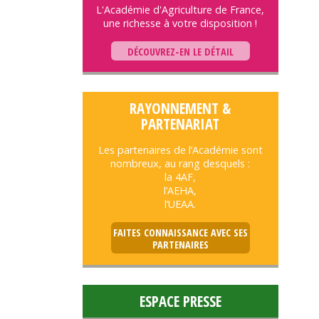
L'Académie d'Agriculture de France,
une richesse à votre disposition !
DÉCOUVREZ-EN LE DÉTAIL
RAYONNEMENT &
PARTENARIAT
Les partenaires de l’Académie sont
nombreux, au rang desquels :
la 4AF,
l’AEHA,
l’UEAA.
FAITES CONNAISSANCE AVEC SES
PARTENAIRES
ESPACE PRESSE