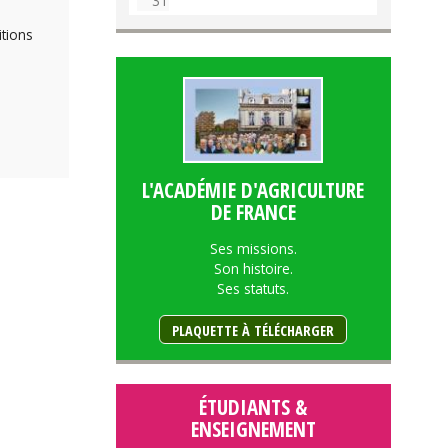
31
itions
L'ACADÉMIE D'AGRICULTURE
DE FRANCE
Ses missions.
Son histoire.
Ses statuts.
PLAQUETTE À TÉLÉCHARGER
ÉTUDIANTS &
ENSEIGNEMENT