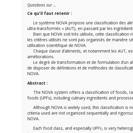
Questions sur …
Ce qu'il faut retenir :
Le système NOVA propose une classification des alimen
ultra-transformés » (AUT), en passant par les ingrédient
Bien que NOVA soit très utilisée, cette classification n’e
les critères utilisés ne sont pas organisés de manière s
utilisation scientifique de NOVA.
Chaque classe d’aliments, et notamment les AUT, est t
améliorations.
Le degré de transformation et de formulation d’un ali
de disposer de définitions et de méthodes de classificati
NOVA.
Abstract :
The NOVA system offers a classification of foods, ra
foods (UPFs), including culinary ingredients and process
Although NOVA is widely used, this classification is not
criteria used are not organized sequentially and rigorou
NOVA.
Each food class, and especially UPFs, is very heterog