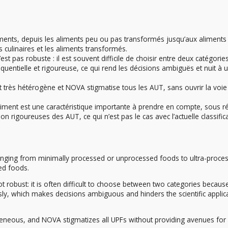
ts, depuis les aliments peu ou pas transformés jusqu’aux aliments 
s culinaires et les aliments transformés.
st pas robuste : il est souvent difficile de choisir entre deux catégories
équentielle et rigoureuse, ce qui rend les décisions ambiguës et nuit à 
rès hétérogène et NOVA stigmatise tous les AUT, sans ouvrir la voie
ment est une caractéristique importante à prendre en compte, sous r
on rigoureuses des AUT, ce qui n’est pas le cas avec l’actuelle classific
nging from minimally processed or unprocessed foods to ultra-proce
ed foods.
 robust: it is often difficult to choose between two categories becaus
sly, which makes decisions ambiguous and hinders the scientific applic
eneous, and NOVA stigmatizes all UPFs without providing avenues for