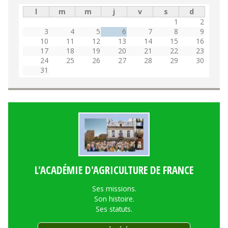
l
m
m
j
v
s
d
1
2
3
4
5
6
7
8
9
10
11
12
13
14
15
16
17
18
19
20
21
22
23
24
25
26
27
28
29
30
31
L'ACADÉMIE D'AGRICULTURE DE FRANCE
Ses missions.
Son histoire.
Ses statuts.